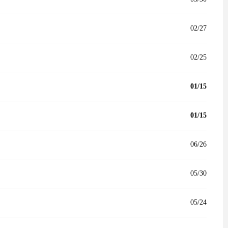
02/27
02/25
01/15
01/15
06/26
05/30
05/24