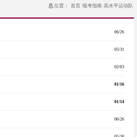
位置：
首页
报考指南
高水平运动队
06/26
05/31
02/03
01/16
01/14
06/26
05/30