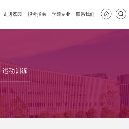
走进荔园
报考指南
学院专业
联系我们
运动训练