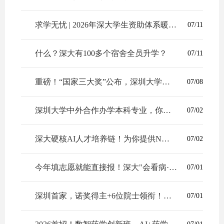
求学无忧 | 2026年深大学生资助体系暖心上线
07/11
什么？深大有100多个宿舍全员升学？
07/11
重磅！“国家三大奖”公布，深圳大学牵头3项成果获奖！
07/08
深圳大学中外合作办学本科专业，你想知道的招生资讯都在这！
07/02
深大硬核AI人才培养链！为你提供N种选择！
07/02
今年填志愿就能直接报！深大"会看病·懂AI·能创新"的智慧医学创新班来了
07/01
深圳首家，诺奖得主+6位院士领衔！「医学+」融合AI 3大创新班上新
07/01