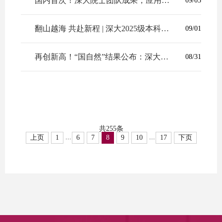
国内首次！深大院士团队成果，应用于杭州地铁！
09/03
翻山越海 共赴新程 | 深大2025级本科新生大数据揭秘
09/01
再创新高！“国自然”结果公布：深大首批获383项，经费超1.9亿！
08/31
共255条
...
...
上页
1
6
7
8
9
10
17
下页