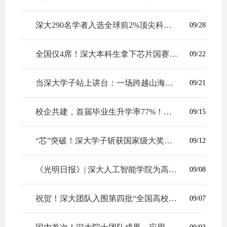
深大290名学者入选全球前2%顶尖科学家榜单
09/28
全国仅4席！深大本科生拿下芯片国赛全国一等奖！
09/22
当深大学子站上讲台：一场跨越山海的青春奔赴
09/21
校企共建，首届毕业生升学率77%！深大这个微专业培养成效凸显
09/15
“芯”突破！深大学子斩获国家级大奖，燃爆盛夏！
09/12
《光明日报》| 深大人工智能学院为高素质人才搭建舞台
09/08
祝贺！深大团队入围第四批“全国高校黄大年式教师团队”
09/07