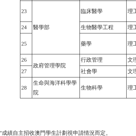
23
臨床醫學
理
24
醫學部
生物醫學工程
理
25
藥學
理
26
行政管理
文
政府管理學院
27
社會學
文
生命與海洋科學學
28
生物科學
理
院
聯考”成績自主招收澳門學生計劃視申請情況而定。