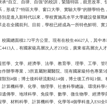
秉承“自立、自律、自強”的校訓，緊隨特區，銳意改革
，形成了“特區大學、窗口大學、實驗大學”的辦學特色，
特別是進入新時代以來，學校實施高水平大學建設發展戰
革走在全國前列。目前，學校已經成為一所特色鮮明、實
總面積2.72平方公里。現有在校生46627人，其中本科生
413人，有國家級高層次人才233位，廣東省高層次人才1
蓋哲學、文學、經濟學、法學、教育學、理學、工學、管理
中外合作辦學專業，3所直屬附屬醫院。現有國家級特色專業
權類別4個；博士後科研流動站14個，博士後工作站1個。
、計算機科學、化學、物理學、社會科學總論、環境科學
遺傳學、地球科學、免疫學、數學、微生物學、經濟學與商學
程學、材料科學、計算機科學、化學等4個學科進入ESI全