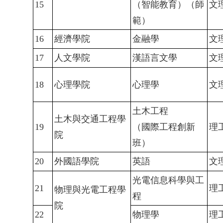
15
（智能教育）（師
文
範）
16
經濟學院
金融學
文
17
人文學院
漢語言文學
文
18
心理學院
心理學
文
土木工程
土木與交通工程學
19
（國際工程創新
理
院
班）
20
外國語學院
英語
文
光電信息科學與工
21
理
物理與光電工程學
程
院
22
物理學
理