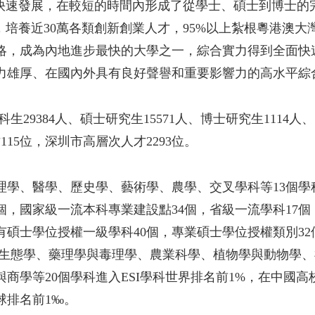
、快速發展，在較短的時間內形成了從學士、碩士到博士的
培養近30萬各類創新創業人才，95%以上紮根粵港澳大
略，成為內地進步最快的大學之一，綜合實力得到全面快
力雄厚、在國內外具有良好聲譽和重要影響力的高水平綜
29384人、碩士研究生15571人、博士研究生1114人、
15位，深圳市高層次人才2293位。
學、醫學、歷史學、藝術學、農學、交叉學科等13個學
5個，國家級一流本科專業建設點34個，省級一流學科17
有碩士學位授權一級學科40個，專業碩士學位授權類別3
/生態學、藥理學與毒理學、農業科學、植物學與動物學
等20個學科進入ESI學科世界排名前1%，在中國高校
球排名前1‰。