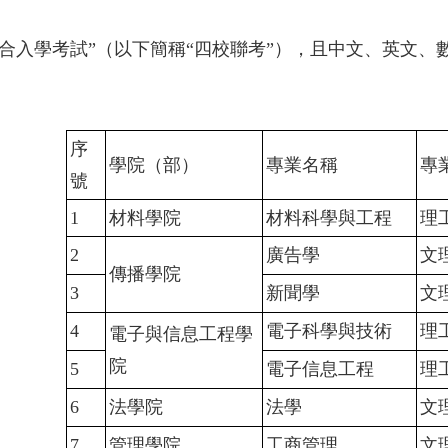
聯合入學考試”（以下簡稱“四校聯考”），且中文、英文、數
序
學院（部）
專業名稱
專
號
1
材料學院
材料科學與工程
理
2
廣告學
文
傳播學院
3
新聞學
文
4
電子科學與技術
理
電子與信息工程學
院
5
電子信息工程
理
6
法學院
法學
文
7
管理學院
工商管理
文