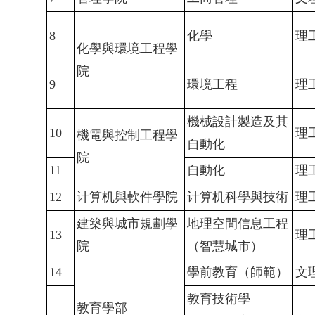
8
化學
理
化學與環境工程學
院
9
環境工程
理
機械設計製造及其
10
理
機電與控制工程學
自動化
院
11
自動化
理
12
计算机與軟件學院
计算机科學與技術
理
建築與城市規劃學
地理空間信息工程
13
理
院
（智慧城市）
14
學前教育（師範）
文
教育技術學
教育學部