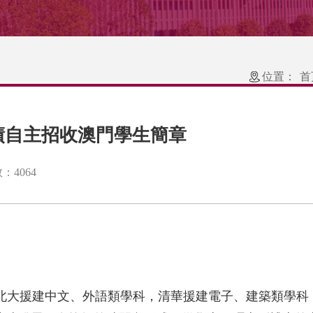
位置：
首
”成績自主招收澳門學生簡章
数：
4064
織北大援建中文、外語類學科，清華援建電子、建築類學科