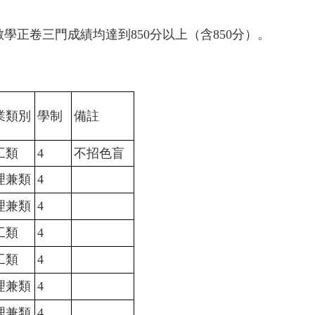
學正卷三門成績均達到850分以上（含850分）。
業類別
學制
備註
工類
4
不招色盲
理兼類
4
理兼類
4
工類
4
工類
4
理兼類
4
理兼類
4