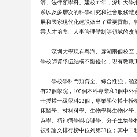
濟、法律類學科。建校42年，深圳大學
系以及多層次的科學研究和社會服務體系
展和國家現代化建設做出了重要貢獻。
業人才培養、人事管理體制等領域的改
深圳大學現有粵海、麗湖兩個校區，校園
學校師資隊伍結構不斷優化，現有教職工4
學校學科門類齊全、綜合性強，涵
有27個學院，105個本科專業和3個
士授權一級學科22個，專業學位博士授
床醫學、材料科學、生物學與生物化學
為學、精神病學與心理學、分子生物學和
被引論文排行榜中位列第33位；其中工