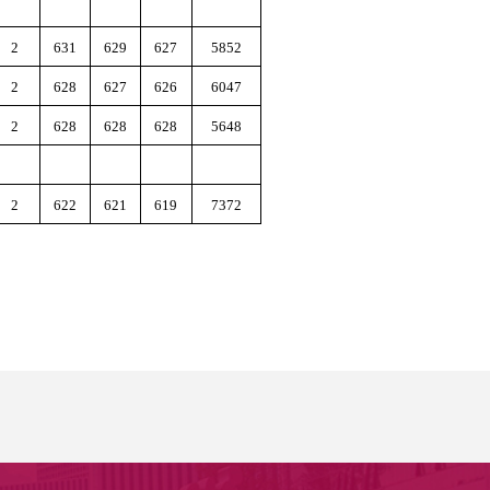
2
631
629
627
5852
2
628
627
626
6047
2
628
628
628
5648
2
622
621
619
7372