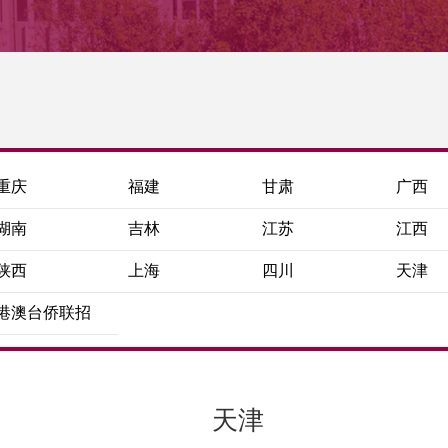
重庆
福建
甘肃
广西
湖南
吉林
江苏
江西
陕西
上海
四川
天津
港澳台侨联招
天津