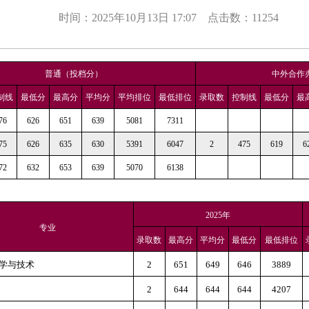
时间：2025年10月13日 17:07
点击数：
11254
普通（投档分）
中外合作
制线
最低分
最高分
平均分
平均排位
最低排位
录取数
控制线
最低分
最
76
626
651
639
5081
7311
75
626
635
630
5391
6047
2
475
619
6
72
632
653
639
5070
6138
2025年
专业
录取数
最高分
平均分
最低分
最低排位
学与技术
2
651
649
646
3889
2
644
644
644
4207