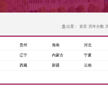
位置：
首页
历年分数
贵州
海南
河北
辽宁
内蒙古
宁夏
西藏
新疆
云南