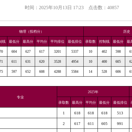
时间：2025年10月13日 17:23
点击数：
40857
物理（投档分）
历史
制线
最低分
最高分
平均分
平均排位
最低排位
录取数
控制线
最低分
最
70
604
627
617
3201
5337
10
402
598
6
71
611
631
620
3528
4954
10
400
605
6
75
597
652
608
4288
5584
14
528
606
6
2025年
专业
录取数
最高分
平均分
最低分
最低排位
1
618
618
618
513
2
617
611
605
991