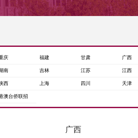
重庆
福建
甘肃
广西
湖南
吉林
江苏
江西
陕西
上海
四川
天津
港澳台侨联招
广西