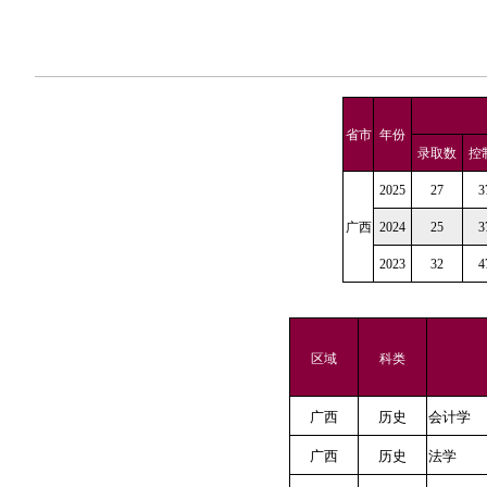
省市
年份
录取数
控
2025
27
3
广西
2024
25
3
2023
32
4
区域
科类
广西
历史
会计学
广西
历史
法学