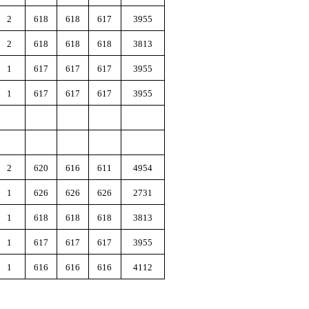
2
618
618
617
3955
2
618
618
618
3813
1
617
617
617
3955
1
617
617
617
3955
2
620
616
611
4954
1
626
626
626
2731
1
618
618
618
3813
1
617
617
617
3955
1
616
616
616
4112